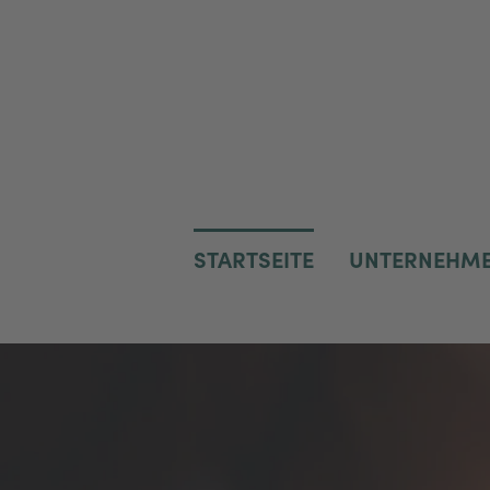
Mineralquellen
Germete
STARTSEITE
UNTERNEHM
GmbH